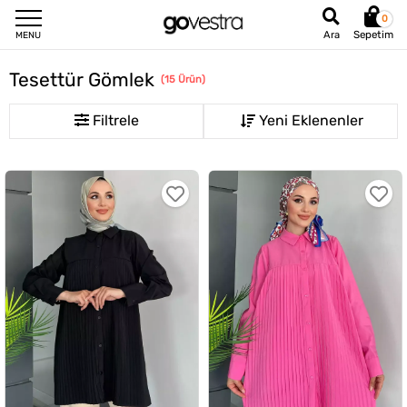
0
Sepetim
Ara
MENU
Tesettür Gömlek
(
15
Ürün
)
Filtrele