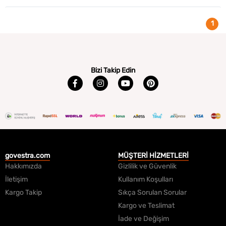
1
Bizi Takip Edin
govestra.com
MÜŞTERİ HİZMETLERİ
Hakkımızda
Gizlilik ve Güvenlik
İletişim
Kullanım Koşulları
Kargo Takip
Sıkça Sorulan Sorular
Kargo ve Teslimat
İade ve Değişim