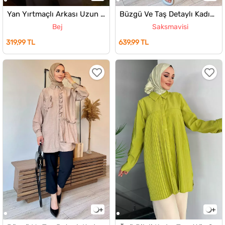
Yan Yırtmaçlı Arkası Uzun Kadın Tesettür Gömlek
Büzgü Ve Taş Detaylı Kadın Tesettür Gömlek
Bej
Saksmavisi
319,99 TL
639,99 TL