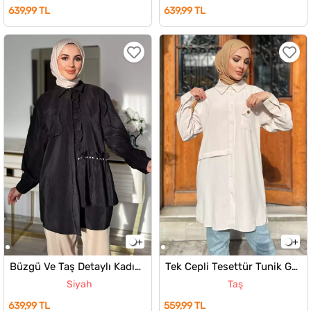
639,99 TL
639,99 TL
Büzgü Ve Taş Detaylı Kadın Tesettür Gömlek
Tek Cepli Tesettür Tunik Gömlek
Siyah
Taş
639,99 TL
559,99 TL