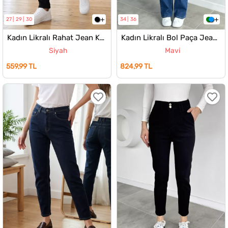
27
29
30
34
36
Kadın Likralı Rahat Jean Kot Pantolon
Kadın Likralı Bol Paça Jean Kot Pantolon
Siyah
Mavi
559,99 TL
824,99 TL