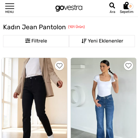
0
Sepetim
Ara
MENU
Kadın Jean Pantolon
(
101
Ürün
)
Filtrele