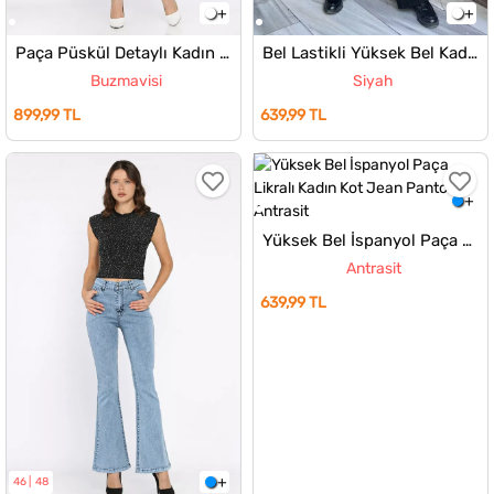
Paça Püskül Detaylı Kadın Jean Kot Pantolon
Bel Lastikli Yüksek Bel Kadın Bol Paça Palazzo Jean Kot Pantolon
Buzmavisi
Siyah
899,99 TL
639,99 TL
Yüksek Bel İspanyol Paça Likralı Kadın Kot Jean Pantolon
Antrasit
639,99 TL
46
48