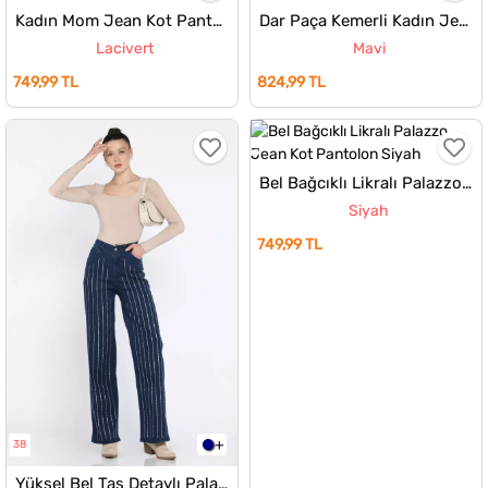
Kadın Mom Jean Kot Pantolon
Dar Paça Kemerli Kadın Jean Kot Pantolon
Lacivert
Mavi
749,99 TL
824,99 TL
Bel Bağcıklı Likralı Palazzo Jean Kot Pantolon
Siyah
749,99 TL
38
Yüksel Bel Taş Detaylı Palazzo Kot Pantolon