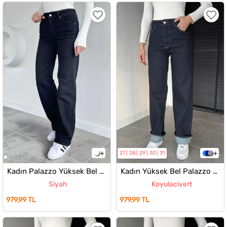
27
28
29
30
31
Kadın Palazzo Yüksek Bel Jean Kot Pantolon
Kadın Yüksek Bel Palazzo Jean Kot Pantolon
Siyah
Koyulacivert
979,99 TL
979,99 TL