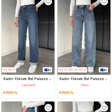
27
28
31
26
27
28
29
30
31
Kadın Yüksek Bel Palazzo Jean Kot Pantolon
Kadın Yüksek Bel Palazzo Jean Kot Pantolon
Lacivert
Mavi
979,99 TL
979,99 TL