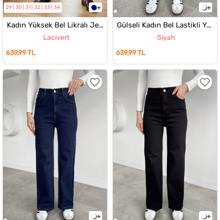
29
30
31
32
33
34
Kadın Yüksek Bel Likralı Jean Kot Pantolon
Gülseli Kadın Bel Lastikli Yüksek Bel Jean Kot Pantolon
Lacivert
Siyah
639,99 TL
639,99 TL