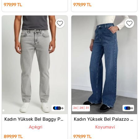
979,99 TL
979,99 TL
26
28
31
Kadın Yüksek Bel Baggy Pantolon
Kadın Yüksek Bel Palazzo Jean Kot Pantolon
Açıkgri
Koyumavi
899,99 TL
979,99 TL