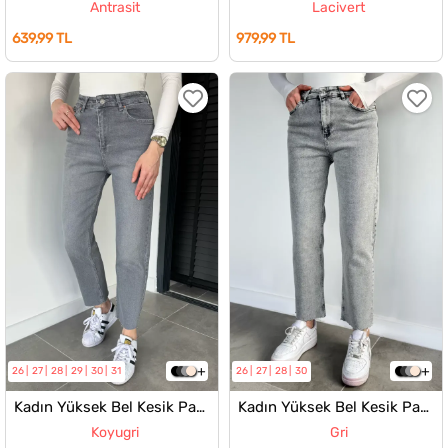
Antrasit
Lacivert
639,99 TL
979,99 TL
26
27
28
29
30
31
26
27
28
30
Kadın Yüksek Bel Kesik Paça Jean Kot Pantolon
Kadın Yüksek Bel Kesik Paça Jean Kot Pantolon
Koyugri
Gri