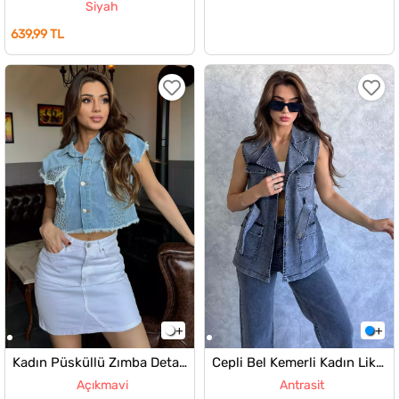
Siyah
639,99 TL
Kadın Püsküllü Zımba Detaylı Kot Jean Yelek
Cepli Bel Kemerli Kadın Likralı Jean Kot Yelek
Açıkmavi
Antrasit