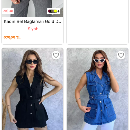
38
40
Kadın Bel Bağlamalı Gold Düğmeli Yelek
Siyah
979,99 TL