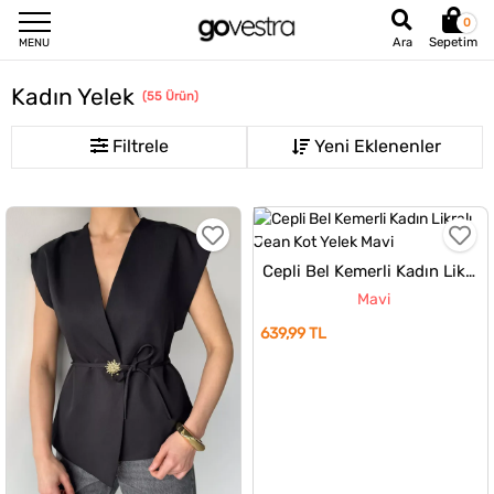
0
Sepetim
Ara
MENU
Kadın Yelek
(
55
Ürün
)
Filtrele
Cepli Bel Kemerli Kadın Likralı Jean Kot Yelek
Mavi
639,99 TL