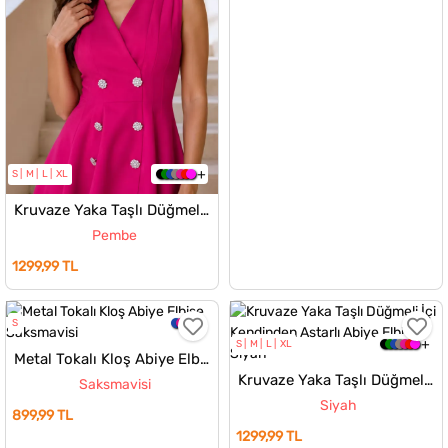
S
M
L
XL
Kruvaze Yaka Taşlı Düğmeli İçi Kendinden Astarlı Abiye Elbise
Pembe
1299,99 TL
S
S
M
L
XL
Metal Tokalı Kloş Abiye Elbise
Kruvaze Yaka Taşlı Düğmeli İçi Kendinden Astarlı Abiye Elbise
Saksmavisi
Siyah
899,99 TL
1299,99 TL