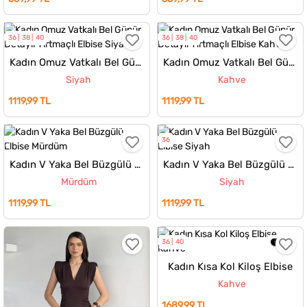
36
38
40
36
38
40
Kadın Omuz Vatkalı Bel Güpür Detaylı Yırtmaçlı Elbise
Kadın Omuz Vatkalı Bel Güpür Detaylı Yırtmaçlı Elbise
Siyah
Kahve
1119,99 TL
1119,99 TL
36
Kadın V Yaka Bel Büzgülü Elbise
Kadın V Yaka Bel Büzgülü Elbise
Mürdüm
Siyah
1119,99 TL
1119,99 TL
36
40
Kadın Kısa Kol Kiloş Elbise
Kahve
1689,99 TL