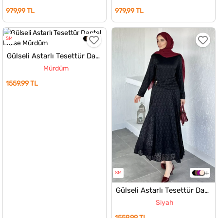
979,99 TL
979,99 TL
SM
Gülseli Astarlı Tesettür Dantel Elbise
Mürdüm
1559,99 TL
SM
Gülseli Astarlı Tesettür Dantel Elbise
Siyah
1559,99 TL