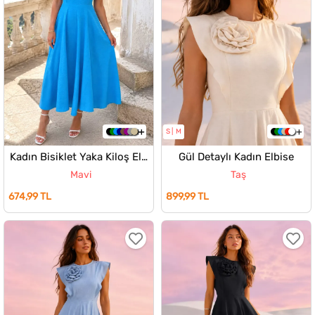
S
M
Kadın Bisiklet Yaka Kiloş Elbise
Gül Detaylı Kadın Elbise
Mavi
Taş
674,99 TL
899,99 TL