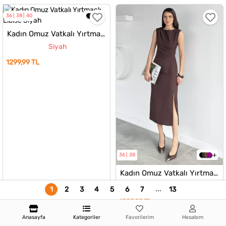
36
38
40
Kadın Omuz Vatkalı Yırtmaçlı Elbise
Siyah
1299,99 TL
36
38
Kadın Omuz Vatkalı Yırtmaçlı Elbise
Kahve
...
1
2
3
4
5
6
7
13
1299,99 TL
Anasayfa
Kategoriler
Favorilerim
Hesabım
S
M
L
S
M
L