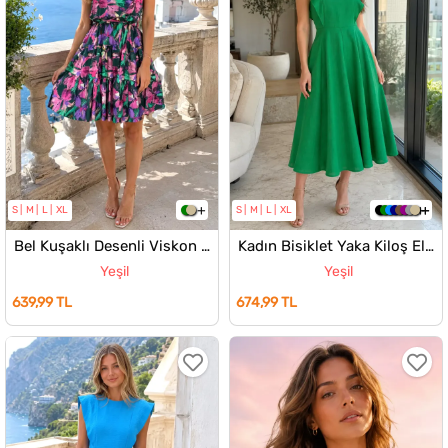
S
M
L
XL
S
M
L
XL
Bel Kuşaklı Desenli Viskon Elbise
Kadın Bisiklet Yaka Kiloş Elbise
Yeşil
Yeşil
639,99 TL
674,99 TL