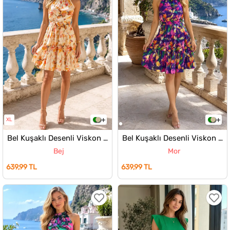
XL
Bel Kuşaklı Desenli Viskon Elbise
Bel Kuşaklı Desenli Viskon Elbise
Bej
Mor
639,99 TL
639,99 TL