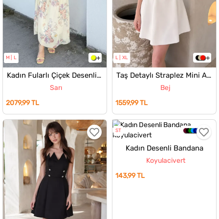
M
L
L
XL
Kadın Fularlı Çiçek Desenli Şifon Elbise
Taş Detaylı Straplez Mini Abiye Elbise
Sarı
Bej
2079,99 TL
1559,99 TL
ST
Kadın Desenli Bandana
Koyulacivert
143,99 TL