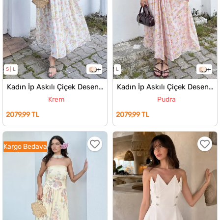
S
L
L
Kadın İp Askılı Çiçek Desenli Elbise
Kadın İp Askılı Çiçek Desenli Elbise
Krem
Pudra
2079,99 TL
2079,99 TL
Kargo Bedava