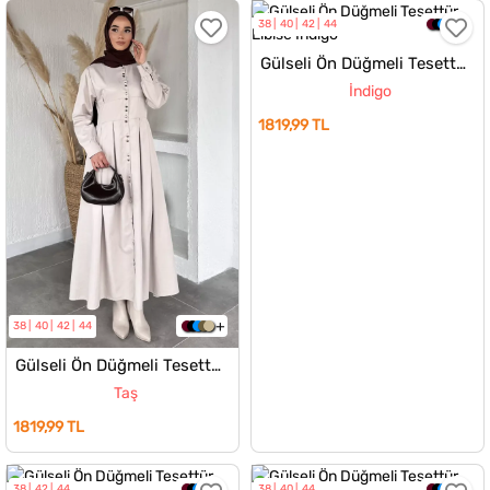
38
40
42
44
Gülseli Ön Düğmeli Tesettür Elbise
İndigo
1819,99 TL
38
40
42
44
Gülseli Ön Düğmeli Tesettür Elbise
Taş
1819,99 TL
38
42
44
38
40
44