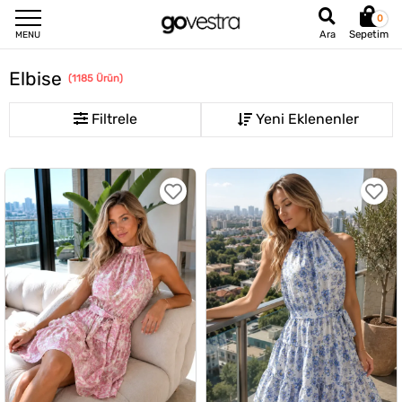
0
Sepetim
Ara
MENU
Elbise
(
1185
Ürün
)
Filtrele