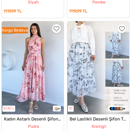
Siyah
Pembe
1119,99 TL
1119,99 TL
Kargo Bedava
S
M
L
ST
Kadın Astarlı Desenli Şifon Elbise
Bel Lastikli Desenli Şifon Tesettür Etek
Pudra
Kremgri