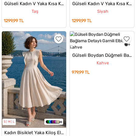
Gülseli Kadın V Yaka Kısa Kol Triko Elbise
Gülseli Kadın V Yaka Kısa Kol Triko Elbise
Taş
Siyah
1299,99 TL
1299,99 TL
Gülseli Boydan Düğmeli Bağlama Detaylı Garnili Elbisee
Kahve
979,99 TL
S
M
L
Kadın Bisiklet Yaka Kiloş Elbise