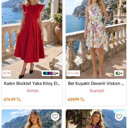
S
M
S
L
XL
Kadın Bisiklet Yaka Kiloş Elbise
Bel Kuşaklı Desenli Viskon Elbise
Kırmızı
Suyeşili
674,99 TL
639,99 TL