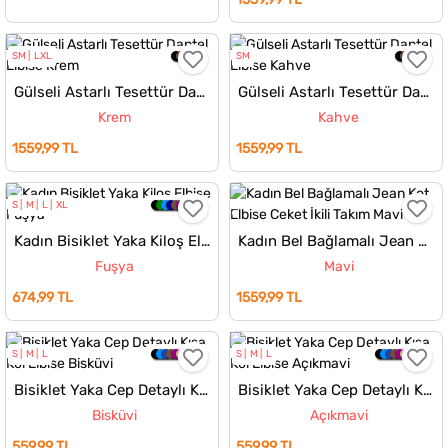
SM
LXL
SM
Gülseli Astarlı Tesettür Dantel Elbise
Gülseli Astarlı Tesettür Dantel Elbise
Krem
Kahve
1559,99 TL
1559,99 TL
S
M
L
XL
Kadın Bisiklet Yaka Kiloş Elbise
Kadın Bel Bağlamalı Jean Kot Elbise Ceket İkili Takım
Fuşya
Mavi
674,99 TL
1559,99 TL
S
M
L
S
M
L
Bisiklet Yaka Cep Detaylı Kısa Kol Elbise
Bisiklet Yaka Cep Detaylı Kısa Kol Elbise
Bisküvi
Açıkmavi
559,99 TL
559,99 TL