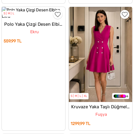
S
M
L
Polo Yaka Çizgi Desen Elbise
Ekru
559,99 TL
S
M
L
XL
Kruvaze Yaka Taşlı Düğmeli İçi Kendinden Astarlı Abiye Elbise
Fuşya
1299,99 TL