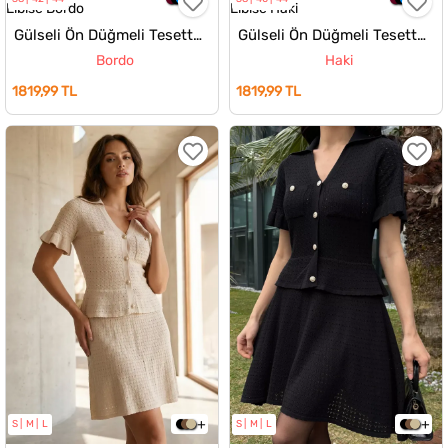
Gülseli Ön Düğmeli Tesettür Elbise
Gülseli Ön Düğmeli Tesettür Elbise
Bordo
Haki
1819,99 TL
1819,99 TL
S
M
L
S
M
L