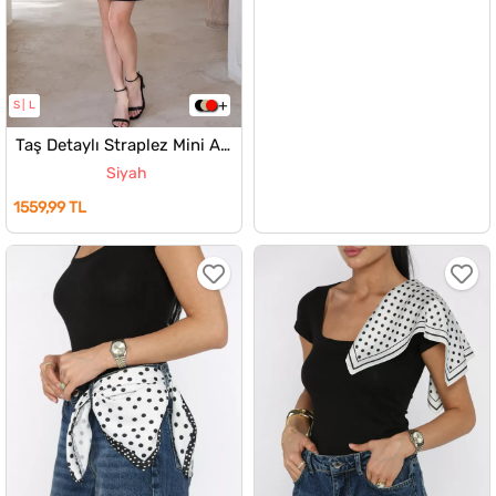
S
L
Taş Detaylı Straplez Mini Abiye Elbise
Siyah
1559,99 TL