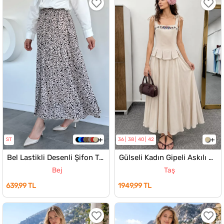
ST
36
38
40
42
Bel Lastikli Desenli Şifon Tesettür Etek
Gülseli Kadın Gipeli Askılı Elbise
Bej
Taş
639,99 TL
1949,99 TL