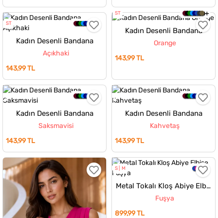
ST
ST
Kadın Desenli Bandana
Kadın Desenli Bandana
Orange
Açıkhaki
143,99 TL
143,99 TL
Kadın Desenli Bandana
Kadın Desenli Bandana
Saksmavisi
Kahvetaş
143,99 TL
143,99 TL
S
M
Metal Tokalı Kloş Abiye Elbise
Fuşya
899,99 TL